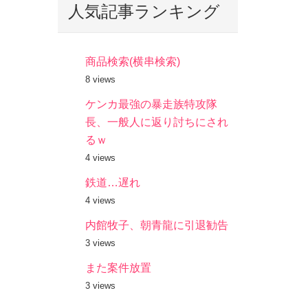
人気記事ランキング
商品検索(横串検索)
8 views
ケンカ最強の暴走族特攻隊
長、一般人に返り討ちにされ
るｗ
4 views
鉄道…遅れ
4 views
内館牧子、朝青龍に引退勧告
3 views
また案件放置
3 views