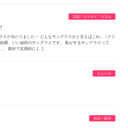
日記・エッセイ・コラム
！
ラスが当たりました～ どんなサングラスかと言えばこれ↓ （クリ
 結構、いい値段のサングラスです。 私がするサングラスって、
。 眼科で定期的に […]
ニュース
社会・経済