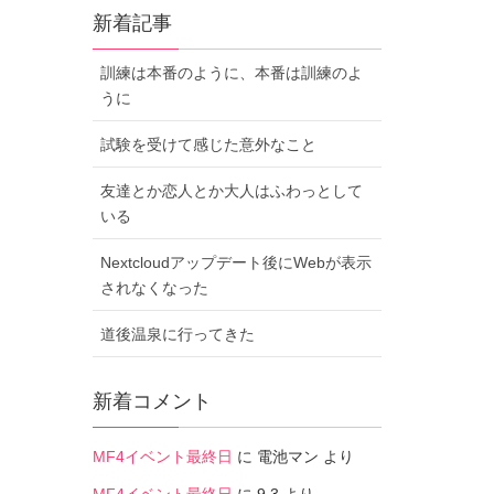
新着記事
訓練は本番のように、本番は訓練のよ
うに
試験を受けて感じた意外なこと
友達とか恋人とか大人はふわっとして
いる
Nextcloudアップデート後にWebが表示
されなくなった
道後温泉に行ってきた
新着コメント
MF4イベント最終日
に
電池マン
より
MF4イベント最終日
に
9.3
より