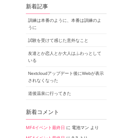
新着記事
訓練は本番のように、本番は訓練のよ
うに
試験を受けて感じた意外なこと
友達とか恋人とか大人はふわっとして
いる
Nextcloudアップデート後にWebが表示
されなくなった
道後温泉に行ってきた
新着コメント
MF4イベント最終日
に
電池マン
より
MF4イベント最終日
に
9.3
より